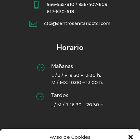

956-535-810 / 956-407-609
617-830-618

ctci@centrosanitarioctci.com
Horario
Mañanas
}
L / J / V: 9:30 – 13:30 h.
M / MX: 10:00 – 13:00 h.
Tardes
}
L / M / J: 16:30 – 20:30 h.
Navegación
Aviso de Cookies