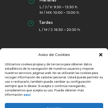
}
L / J / V: 9:30 – 13:30 h.
M / MX: 10:00 – 13:00 h.
Tardes
}
L / M / J: 16:30 – 20:30 h.
Navegación
Aviso de Cookies
Utilizamos cookies propias y de terceros para obtener datos
estadísticos de la navegación de nuestros usuarios y mejorar
INICIO
nuestros servicios. páginas web. No se utilizarán las cookies para
recoger información de carácter personal. Usted puede permitir su
SOBRE CTCI
uso o rechazarlo, también puede cambiar su configuración
CERTIFICADOS MÉDICOS – TARIFAS
siempre que lo desee. Si acepta o continúa navegando,
consideramos que acepta su uso. Puede obtener más
CONTACTO
información
aquí