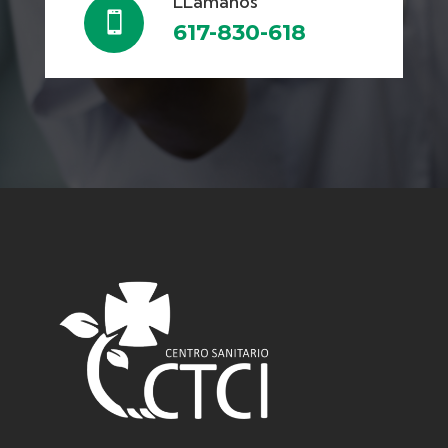
LLámanos

617-830-618