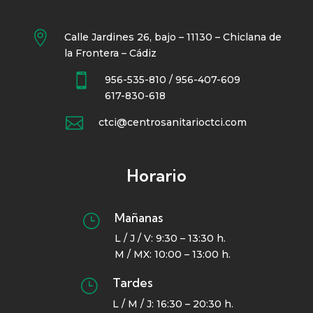

Calle Jardines 26, bajo – 11130 – Chiclana de
la Frontera – Cádiz

956-535-810 / 956-407-609
617-830-618

ctci@centrosanitarioctci.com
Horario
Mañanas
}
L / J / V: 9:30 – 13:30 h.
M / MX: 10:00 – 13:00 h.
Tardes
}
L / M / J: 16:30 – 20:30 h.