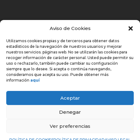
Navegación
Aviso de Cookies
Utilizamos cookies propias y de terceros para obtener datos
estadísticos de la navegación de nuestros usuarios y mejorar
INICIO
nuestros servicios. páginas web. No se utilizarán las cookies para
recoger información de carácter personal. Usted puede permitir su
SOBRE CTCI
uso o rechazarlo, también puede cambiar su configuración
CERTIFICADOS MÉDICOS – TARIFAS
siempre que lo desee. Si acepta o continúa navegando,
consideramos que acepta su uso. Puede obtener más
CONTACTO
información
aquí
Aceptar
Denegar
Copyright © 2025 Centro Sanitario C.T.C.I.
Ver preferencias
Todos los derechos reservados.
Aviso legal
|
Política de privacidad
|
Política de cookies
POLÍTICA DE COOKIES
POLÍTICA DE PRIVACIDAD
AVISO LEGAL